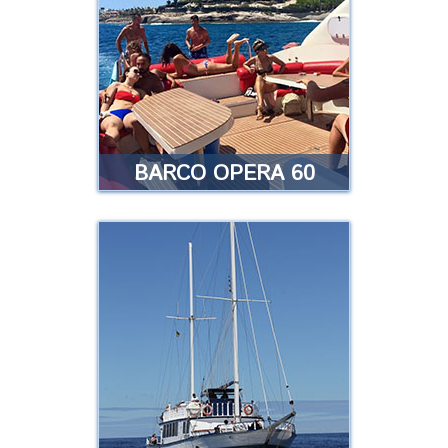
embarcación sin necesidad de
ntulo y llevar a tu familia y
amigos?
Leer más
BARCO OPERA 60
BARCO OPERA 60
Servicio exclusivo, experiencia
lujosa, momentos inolvidables …
Leer más