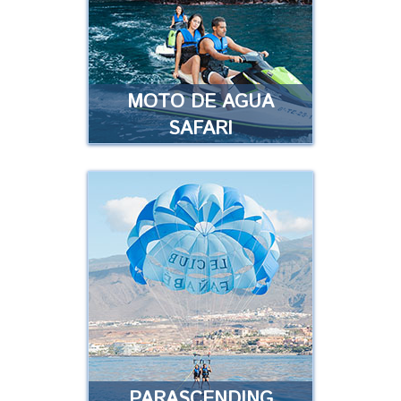
fabulosas motos de agua en
nuestro circuito …
Leer más
MOTO DE AGUA
SAFARI
MOTO DE AGUA
SAFARI
Disfruta de nuestro increíble
Safari, conocerás diferentes
localizaciones de la isla de
Tenerife …
Leer más
PARASCENDING