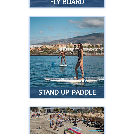
FLY BOARD
FLY BOARD
La última experiencia de moda en
deportes acuáticos. Fácil de
aprender y divertida para todo el
mundo, independientemente de
la edad …
Leer más
STAND UP PADDLE
STAND UP PADDLE
Disfrute de un deporte an8guo