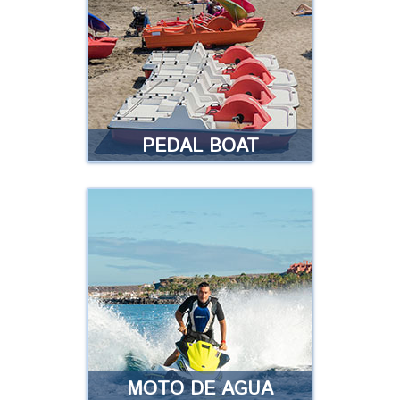
que ha vuelto a retomar
popularidad en todo el mundo …
Leer más
PEDAL BOAT
PEDAL BOAT
Prepárate, porque llegan
nuestros pedales con tobogán
incluido. ¿Te lo vas a perder?
Leer más
MOTO DE AGUA