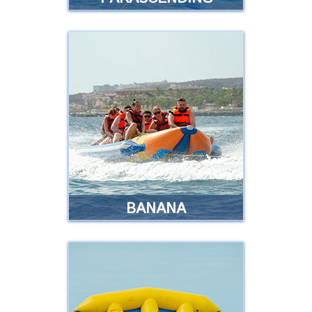
PARASCENDING
Volando a lo largo de la costa con
un paracaídas a una altura de 50
metros …
Leer más
BANANA
BANANA
Esta ha sido desde siempre la