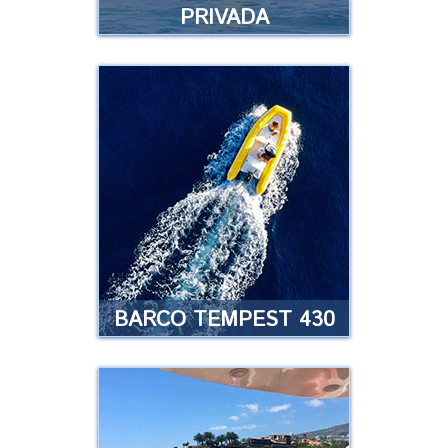
PRIVADA
MOTO DE AGUA
PRIVADA
¿Tienes licencia para manejar
embarcaciones y quieres alquilar
tu propia moto de agua sin
necesidad de realizar una
excursión guiada?
Leer más
BARCO TEMPEST 430
BARCO TEMPEST 430
¿Quieres conducir tu propia