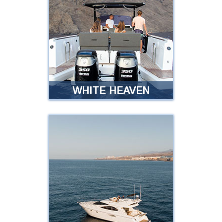
rápida y muy cómoda, con un
máximo de 11 pasajeros a bordo
…
…
Leer más
WHITE HEAVEN
BARCO WHITE
HEAVEN
¿Estás buscando un barco
exclusivo para alquilar con tu
pareja, familiares o amigos y
disfrutar de un día inolvidable?
Leer más