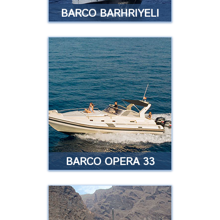
BARCO BARHRIYELI
BARCO BARHRIYELI
Zarpamos con rumbo hacia las
colonias de ballenas piloto que
residen todo el año en la costa
sur de Tenerife …
…
Leer más
BARCO OPERA 33
BARCO OPERA 33
Se trata de una embarcación