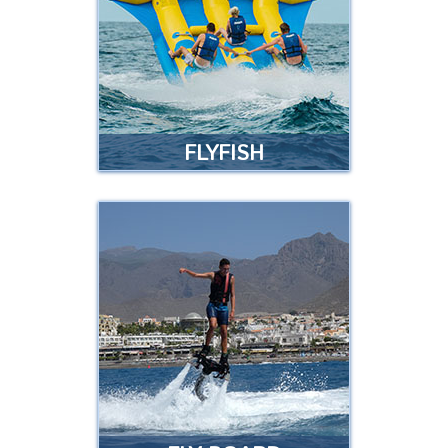
acTIvidad estrella en nuestras
playas durante muchos años …
Leer más
FLYFISH
FLYFISH
¿Eres de los que aman las
experiencias intensas? Si es así,
¡esta atracción es para ti! …
Leer más