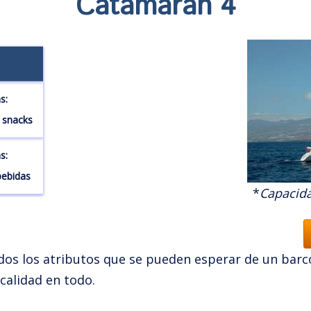
Catamarán 4
s:
y snacks
s:
bebidas
*
Capacid
dos los atributos que se pueden esperar de un barco:
 calidad en todo.