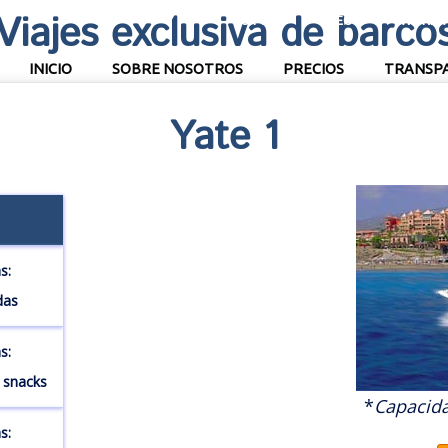
Viajes exclusiva de barco
FOTOS
VIDEOS
WORK W
INICIO
SOBRE NOSOTROS
PRECIOS
TRANSP
Yate 1
s:
das
s:
y snacks
*
Capacid
s: