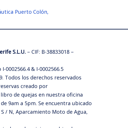
áutica Puerto Colón,
rife S.L.U.
– CIF: B-38833018 –
 I-0002566.4 & I-0002566.5
9. Todos los derechos reservados
 reservas creado por
TuriTop
 libro de quejas en nuestra oficina
as de 9am a 5pm. Se encuentra ubicado
n S / N, Aparcamiento Moto de Agua,